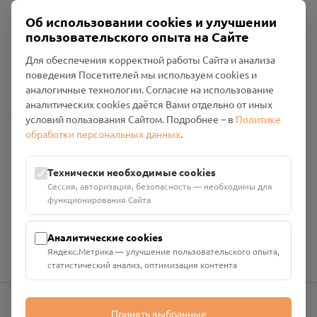
Об использовании cookies и улучшении
пользовательского опыта на Сайте
Пользовательское соглашение
Для обеспечения корректной работы Сайта и анализа
Политика конфиденциальности
поведения Посетителей мы используем cookies и
Промо-материалы
аналогичные технологии. Согласие на использование
аналитических cookies даётся Вами отдельно от иных
Настройки cookies
условий пользования Сайтом. Подробнее – в
Политике
обработки персональных данных
.
Общество с ограниченной ответственностью «Смоленский
Проект Помним»
ИНН: 6700029207 ОГРН: 1256700001986
Технически необходимые cookies
Юридический адрес: 216790, Смоленская область, р-н
Сессия, авторизация, безопасность — необходимы для
Руднянский, г. Рудня, улица Западная, д. 26А, пом. 18
функционирования Сайта
Номер счёта: 40702810901130004287 в АО "АЛЬФА-БАНК"
Кор. счёт: 30101810200000000593
Аналитические cookies
Яндекс.Метрика — улучшение пользовательского опыта,
статистический анализ, оптимизация контента
Принять выбранные