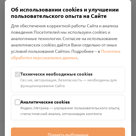
Об использовании cookies и улучшении
пользовательского опыта на Сайте
Пользовательское соглашение
Для обеспечения корректной работы Сайта и анализа
Политика конфиденциальности
поведения Посетителей мы используем cookies и
Промо-материалы
аналогичные технологии. Согласие на использование
аналитических cookies даётся Вами отдельно от иных
Настройки cookies
условий пользования Сайтом. Подробнее – в
Политике
обработки персональных данных
.
Общество с ограниченной ответственностью «Смоленский
Проект Помним»
ИНН: 6700029207 ОГРН: 1256700001986
Технически необходимые cookies
Юридический адрес: 216790, Смоленская область, р-н
Сессия, авторизация, безопасность — необходимы для
Руднянский, г. Рудня, улица Западная, д. 26А, пом. 18
функционирования Сайта
Номер счёта: 40702810901130004287 в АО "АЛЬФА-БАНК"
Кор. счёт: 30101810200000000593
Аналитические cookies
Яндекс.Метрика — улучшение пользовательского опыта,
статистический анализ, оптимизация контента
Принять выбранные