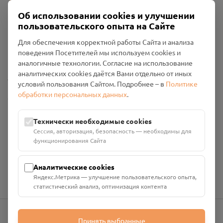
Об использовании cookies и улучшении
пользовательского опыта на Сайте
Пользовательское соглашение
Для обеспечения корректной работы Сайта и анализа
Политика конфиденциальности
поведения Посетителей мы используем cookies и
Промо-материалы
аналогичные технологии. Согласие на использование
аналитических cookies даётся Вами отдельно от иных
Настройки cookies
условий пользования Сайтом. Подробнее – в
Политике
обработки персональных данных
.
Общество с ограниченной ответственностью «Смоленский
Проект Помним»
ИНН: 6700029207 ОГРН: 1256700001986
Технически необходимые cookies
Юридический адрес: 216790, Смоленская область, р-н
Сессия, авторизация, безопасность — необходимы для
Руднянский, г. Рудня, улица Западная, д. 26А, пом. 18
функционирования Сайта
Номер счёта: 40702810901130004287 в АО "АЛЬФА-БАНК"
Кор. счёт: 30101810200000000593
Аналитические cookies
Яндекс.Метрика — улучшение пользовательского опыта,
статистический анализ, оптимизация контента
Принять выбранные