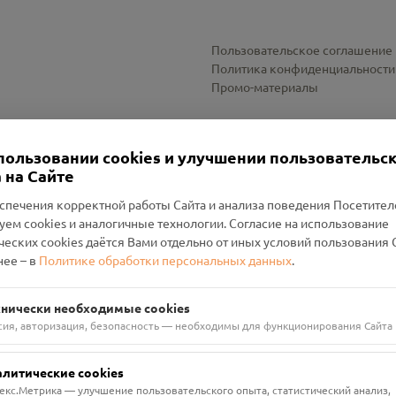
Пользовательское соглашение
Политика конфиденциальности
Промо-материалы
Настройки cookies
пользовании cookies и улучшении пользовательс
 на Сайте
спечения корректной работы Сайта и анализа поведения Посетите
уем cookies и аналогичные технологии. Согласие на использование
оленский Проект Помним»
ческих cookies даётся Вами отдельно от иных условий пользования 
ее – в
Политике обработки персональных данных
.
н Руднянский, г. Рудня, улица Западная, д. 26А, пом. 18
ФА-БАНК"
хнически необходимые cookies
сия, авторизация, безопасность — необходимы для функционирования Сайта
алитические cookies
екс.Метрика — улучшение пользовательского опыта, статистический анализ,