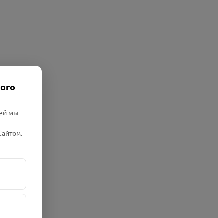
кого
лей мы
Сайтом.