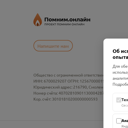
Напишите нам
Об ис
опыта
Для обе
использ
Общество с ограниченной ответственностью «См
аналити
ИНН: 6700029207 ОГРН: 1256700001986
Подробн
Юридический адрес: 216790, Смоленская область, р-
Номер счёта: 40702810901130004287 в АО "АЛЬ
Кор. счёт: 30101810200000000593
Те
Сес
Ан
Янд