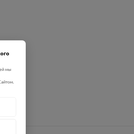
кого
лей мы
Сайтом.