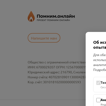
Напишите нам
Об ис
опыта
Для обе
использ
Общество с ограниченной ответственностью «См
аналити
ИНН: 6700029207 ОГРН: 1256700001986
Подробн
Юридический адрес: 216790, Смоленская область, р-
Номер счёта: 40702810901130004287 в АО "АЛЬ
Кор. счёт: 30101810200000000593
Те
Сес
Ан
Янд