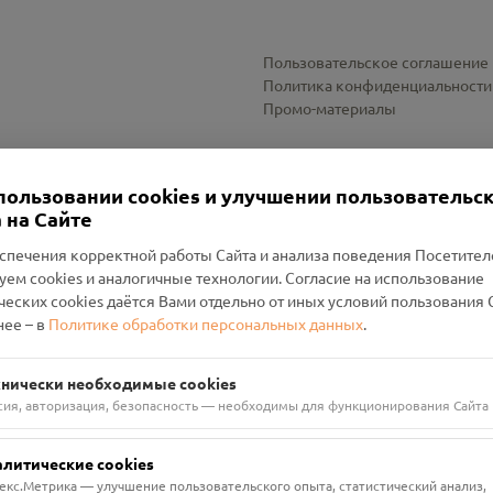
Пользовательское соглашение
Политика конфиденциальности
Промо-материалы
Настройки cookies
пользовании cookies и улучшении пользовательс
 на Сайте
спечения корректной работы Сайта и анализа поведения Посетите
уем cookies и аналогичные технологии. Согласие на использование
оленский Проект Помним»
ческих cookies даётся Вами отдельно от иных условий пользования 
ее – в
Политике обработки персональных данных
.
н Руднянский, г. Рудня, улица Западная, д. 26А, пом. 18
ФА-БАНК"
хнически необходимые cookies
сия, авторизация, безопасность — необходимы для функционирования Сайта
алитические cookies
екс.Метрика — улучшение пользовательского опыта, статистический анализ,