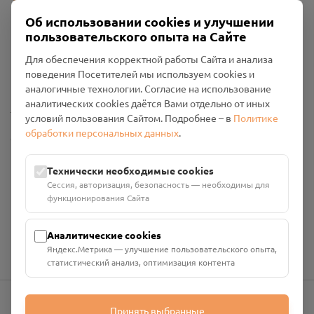
Об использовании cookies и улучшении
пользовательского опыта на Сайте
Пользовательское соглашение
Для обеспечения корректной работы Сайта и анализа
Политика конфиденциальности
поведения Посетителей мы используем cookies и
Промо-материалы
аналогичные технологии. Согласие на использование
аналитических cookies даётся Вами отдельно от иных
Настройки cookies
условий пользования Сайтом. Подробнее – в
Политике
обработки персональных данных
.
Общество с ограниченной ответственностью «Смоленский
Проект Помним»
ИНН: 6700029207 ОГРН: 1256700001986
Технически необходимые cookies
Юридический адрес: 216790, Смоленская область, р-н
Сессия, авторизация, безопасность — необходимы для
Руднянский, г. Рудня, улица Западная, д. 26А, пом. 18
функционирования Сайта
Номер счёта: 40702810901130004287 в АО "АЛЬФА-БАНК"
Кор. счёт: 30101810200000000593
Аналитические cookies
Яндекс.Метрика — улучшение пользовательского опыта,
статистический анализ, оптимизация контента
Принять выбранные