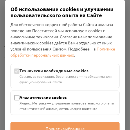
Об использовании cookies и улучшении
пользовательского опыта на Сайте
Пользовательское соглашение
Для обеспечения корректной работы Сайта и анализа
Политика конфиденциальности
поведения Посетителей мы используем cookies и
Промо-материалы
аналогичные технологии. Согласие на использование
аналитических cookies даётся Вами отдельно от иных
Настройки cookies
условий пользования Сайтом. Подробнее – в
Политике
обработки персональных данных
.
Общество с ограниченной ответственностью «Смоленский
Проект Помним»
ИНН: 6700029207 ОГРН: 1256700001986
Технически необходимые cookies
Юридический адрес: 216790, Смоленская область, р-н
Сессия, авторизация, безопасность — необходимы для
Руднянский, г. Рудня, улица Западная, д. 26А, пом. 18
функционирования Сайта
Номер счёта: 40702810901130004287 в АО "АЛЬФА-БАНК"
Кор. счёт: 30101810200000000593
Аналитические cookies
Яндекс.Метрика — улучшение пользовательского опыта,
статистический анализ, оптимизация контента
Принять выбранные