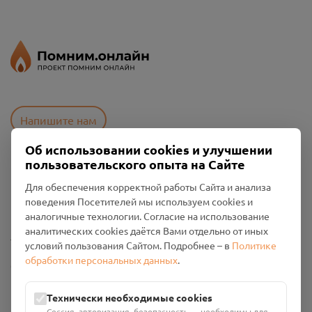
Напишите нам
Об использовании cookies и улучшении
пользовательского опыта на Сайте
Пользовательское соглашение
Для обеспечения корректной работы Сайта и анализа
Политика конфиденциальности
поведения Посетителей мы используем cookies и
Промо-материалы
аналогичные технологии. Согласие на использование
аналитических cookies даётся Вами отдельно от иных
Настройки cookies
условий пользования Сайтом. Подробнее – в
Политике
обработки персональных данных
.
Общество с ограниченной ответственностью «Смоленский
Проект Помним»
ИНН: 6700029207 ОГРН: 1256700001986
Технически необходимые cookies
Юридический адрес: 216790, Смоленская область, р-н
Сессия, авторизация, безопасность — необходимы для