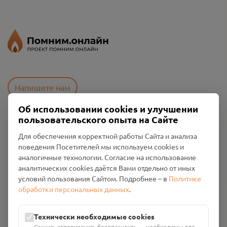
Напишите нам
Об использовании cookies и улучшении
пользовательского опыта на Сайте
Пользовательское соглашение
Для обеспечения корректной работы Сайта и анализа
Политика конфиденциальности
поведения Посетителей мы используем cookies и
Промо-материалы
аналогичные технологии. Согласие на использование
аналитических cookies даётся Вами отдельно от иных
Настройки cookies
условий пользования Сайтом. Подробнее – в
Политике
обработки персональных данных
.
Общество с ограниченной ответственностью «Смоленский
Проект Помним»
ИНН: 6700029207 ОГРН: 1256700001986
Технически необходимые cookies
Юридический адрес: 216790, Смоленская область, р-н
Сессия, авторизация, безопасность — необходимы для