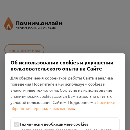
Напишите нам
Об использовании cookies и улучшении
пользовательского опыта на Сайте
Пользовательское соглашение
Для обеспечения корректной работы Сайта и анализа
Политика конфиденциальности
поведения Посетителей мы используем cookies и
Промо-материалы
аналогичные технологии. Согласие на использование
аналитических cookies даётся Вами отдельно от иных
Настройки cookies
условий пользования Сайтом. Подробнее – в
Политике
обработки персональных данных
.
Общество с ограниченной ответственностью «Смоленский
Проект Помним»
ИНН: 6700029207 ОГРН: 1256700001986
Технически необходимые cookies
Юридический адрес: 216790, Смоленская область, р-н
Сессия, авторизация, безопасность — необходимы для