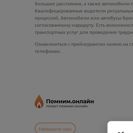
большие расстояния, а также автомобили 
Квалифицированные водители ритуальных 
процессий. Автомобили или автобусы брон
согласованному маршруту. Есть возможнос
транспортных услуг для проведения траур
Ознакомиться с прейскурантом можно на ст
телефонам.
Напишите нам