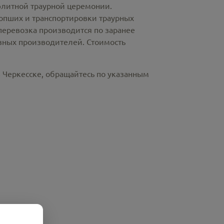
элитной траурной церемонии.
пших и транспортировки траурных
перевозка производится по заранее
азных производителей. Стоимость
в Черкесске, обращайтесь по указанным