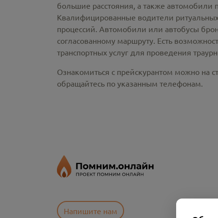
большие расстояния, а также автомобили 
Квалифицированные водители ритуальных 
процессий. Автомобили или автобусы брон
согласованному маршруту. Есть возможнос
транспортных услуг для проведения траур
Ознакомиться с прейскурантом можно на ст
обращайтесь по указанным телефонам.
Напишите нам