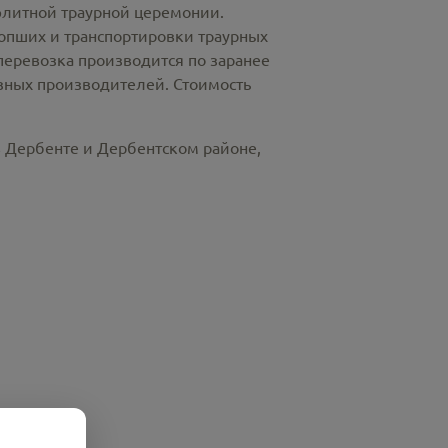
элитной траурной церемонии.
пших и транспортировки траурных
перевозка производится по заранее
азных производителей. Стоимость
в Дербенте и Дербентском районе,