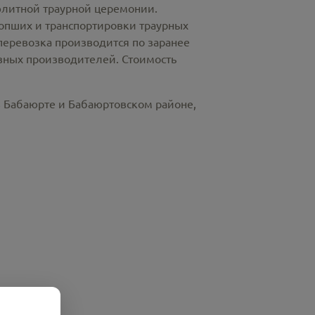
элитной траурной церемонии.
пших и транспортировки траурных
перевозка производится по заранее
азных производителей. Стоимость
в Бабаюрте и Бабаюртовском районе,