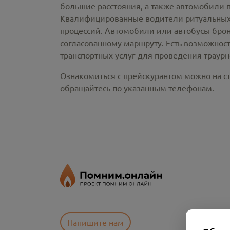
большие расстояния, а также автомобили 
Квалифицированные водители ритуальных 
процессий. Автомобили или автобусы брон
согласованному маршруту. Есть возможнос
транспортных услуг для проведения траур
Ознакомиться с прейскурантом можно на ст
обращайтесь по указанным телефонам.
Напишите нам