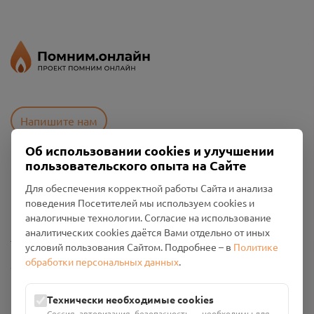
Напишите нам
Об использовании cookies и улучшении
пользовательского опыта на Сайте
Пользовательское соглашение
Для обеспечения корректной работы Сайта и анализа
Политика конфиденциальности
поведения Посетителей мы используем cookies и
Промо-материалы
аналогичные технологии. Согласие на использование
аналитических cookies даётся Вами отдельно от иных
Настройки cookies
условий пользования Сайтом. Подробнее – в
Политике
обработки персональных данных
.
Общество с ограниченной ответственностью «Смоленский
Проект Помним»
ИНН: 6700029207 ОГРН: 1256700001986
Технически необходимые cookies
Юридический адрес: 216790, Смоленская область, р-н
Сессия, авторизация, безопасность — необходимы для