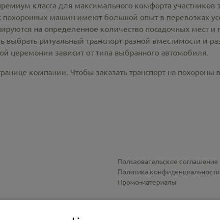
премиум класса для максимального комфорта участников 
похоронных машин имеют большой опыт в перевозках усо
ируются на определенное количество посадочных мест и 
ть выбрать ритуальный транспорт разной вместимости и р
ной церемонии зависит от типа выбранного автомобиля.
ранице компании. Чтобы заказать транспорт на похороны в
Пользовательское соглашение
Политика конфиденциальности
Промо-материалы
Настройки cookies