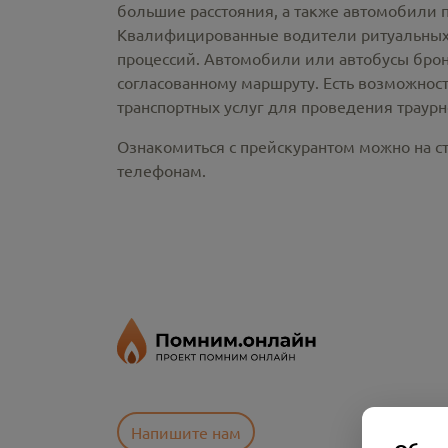
большие расстояния, а также автомобили 
Квалифицированные водители ритуальных 
процессий. Автомобили или автобусы брон
согласованному маршруту. Есть возможнос
транспортных услуг для проведения траур
Ознакомиться с прейскурантом можно на ст
телефонам.
Напишите нам