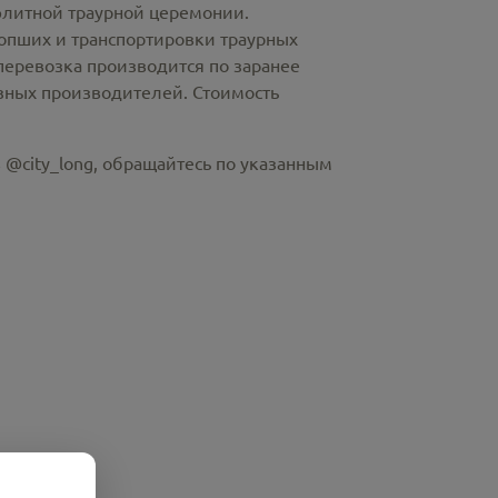
элитной траурной церемонии.
пших и транспортировки траурных
перевозка производится по заранее
азных производителей. Стоимость
 @city_long, обращайтесь по указанным