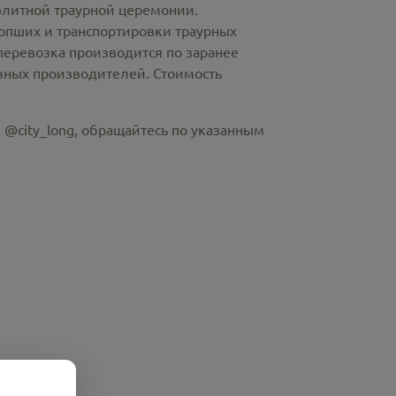
элитной траурной церемонии.
пших и транспортировки траурных
перевозка производится по заранее
азных производителей. Стоимость
 @city_long, обращайтесь по указанным