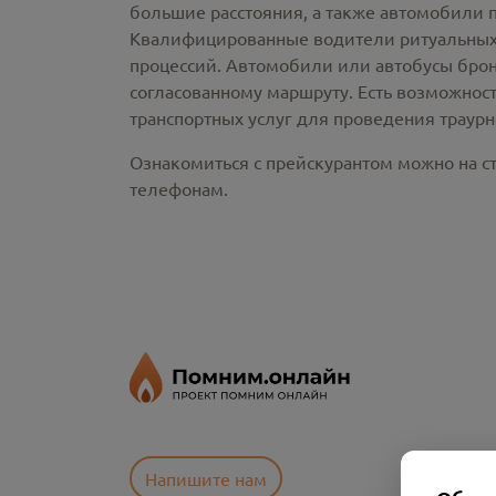
большие расстояния, а также автомобили 
Квалифицированные водители ритуальных 
процессий. Автомобили или автобусы брон
согласованному маршруту. Есть возможнос
транспортных услуг для проведения траур
Ознакомиться с прейскурантом можно на ст
телефонам.
Напишите нам