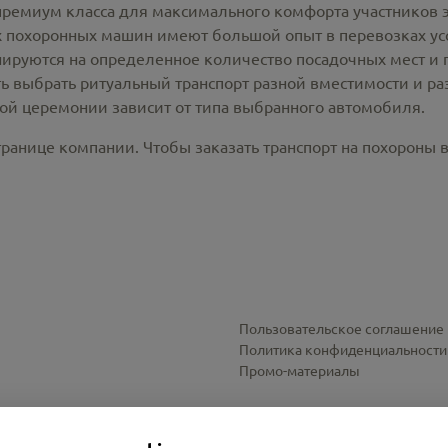
премиум класса для максимального комфорта участников 
похоронных машин имеют большой опыт в перевозках усо
ируются на определенное количество посадочных мест и 
ть выбрать ритуальный транспорт разной вместимости и р
ной церемонии зависит от типа выбранного автомобиля.
ранице компании. Чтобы заказать транспорт на похороны в
Пользовательское соглашение
Политика конфиденциальности
Промо-материалы
Настройки cookies