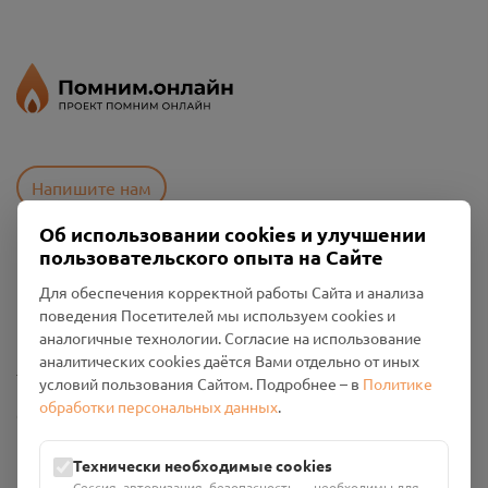
Напишите нам
Об использовании cookies и улучшении
пользовательского опыта на Сайте
Пользовательское соглашение
Для обеспечения корректной работы Сайта и анализа
Политика конфиденциальности
поведения Посетителей мы используем cookies и
Промо-материалы
аналогичные технологии. Согласие на использование
аналитических cookies даётся Вами отдельно от иных
Настройки cookies
условий пользования Сайтом. Подробнее – в
Политике
обработки персональных данных
.
Общество с ограниченной ответственностью «Смоленский
Проект Помним»
ИНН: 6700029207 ОГРН: 1256700001986
Технически необходимые cookies
Юридический адрес: 216790, Смоленская область, р-н
Сессия, авторизация, безопасность — необходимы для