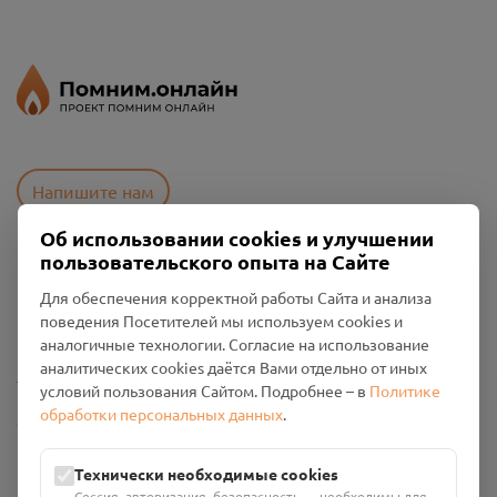
Напишите нам
Об использовании cookies и улучшении
пользовательского опыта на Сайте
Пользовательское соглашение
Для обеспечения корректной работы Сайта и анализа
Политика конфиденциальности
поведения Посетителей мы используем cookies и
Промо-материалы
аналогичные технологии. Согласие на использование
аналитических cookies даётся Вами отдельно от иных
Настройки cookies
условий пользования Сайтом. Подробнее – в
Политике
обработки персональных данных
.
Общество с ограниченной ответственностью «Смоленский
Проект Помним»
ИНН: 6700029207 ОГРН: 1256700001986
Технически необходимые cookies
Юридический адрес: 216790, Смоленская область, р-н
Сессия, авторизация, безопасность — необходимы для