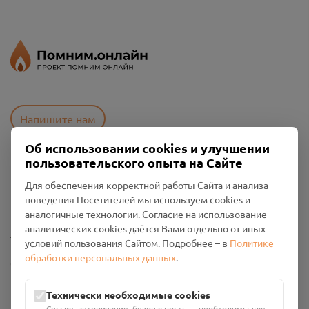
Напишите нам
Об использовании cookies и улучшении
пользовательского опыта на Сайте
Пользовательское соглашение
Для обеспечения корректной работы Сайта и анализа
Политика конфиденциальности
поведения Посетителей мы используем cookies и
Промо-материалы
аналогичные технологии. Согласие на использование
аналитических cookies даётся Вами отдельно от иных
Настройки cookies
условий пользования Сайтом. Подробнее – в
Политике
обработки персональных данных
.
Общество с ограниченной ответственностью «Смоленский
Проект Помним»
ИНН: 6700029207 ОГРН: 1256700001986
Технически необходимые cookies
Юридический адрес: 216790, Смоленская область, р-н
Сессия, авторизация, безопасность — необходимы для