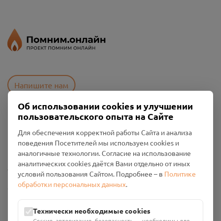
Напишите нам
Об использовании cookies и улучшении
пользовательского опыта на Сайте
Пользовательское соглашение
Для обеспечения корректной работы Сайта и анализа
Политика конфиденциальности
поведения Посетителей мы используем cookies и
Промо-материалы
аналогичные технологии. Согласие на использование
аналитических cookies даётся Вами отдельно от иных
Настройки cookies
условий пользования Сайтом. Подробнее – в
Политике
обработки персональных данных
.
Общество с ограниченной ответственностью «Смоленский
Проект Помним»
ИНН: 6700029207 ОГРН: 1256700001986
Технически необходимые cookies
Юридический адрес: 216790, Смоленская область, р-н
Сессия, авторизация, безопасность — необходимы для