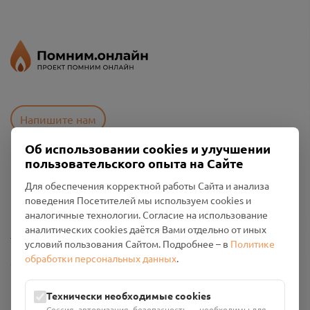
Напишите нам
Об использовании cookies и улучшении
пользовательского опыта на Сайте
Пользовательское соглашение
Для обеспечения корректной работы Сайта и анализа
Политика конфиденциальности
поведения Посетителей мы используем cookies и
Промо-материалы
аналогичные технологии. Согласие на использование
аналитических cookies даётся Вами отдельно от иных
Настройки cookies
условий пользования Сайтом. Подробнее – в
Политике
обработки персональных данных
.
Общество с ограниченной ответственностью «Смоленский
Проект Помним»
ИНН: 6700029207 ОГРН: 1256700001986
Технически необходимые cookies
Юридический адрес: 216790, Смоленская область, р-н
Сессия, авторизация, безопасность — необходимы для