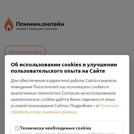
Напишите нам
Об использовании cookies и улучшении
пользовательского опыта на Сайте
Пользовательское соглашение
Для обеспечения корректной работы Сайта и анализа
Политика конфиденциальности
поведения Посетителей мы используем cookies и
Промо-материалы
аналогичные технологии. Согласие на использование
аналитических cookies даётся Вами отдельно от иных
Настройки cookies
условий пользования Сайтом. Подробнее – в
Политике
обработки персональных данных
.
Общество с ограниченной ответственностью «Смоленский
Проект Помним»
ИНН: 6700029207 ОГРН: 1256700001986
Технически необходимые cookies
Юридический адрес: 216790, Смоленская область, р-н
Сессия, авторизация, безопасность — необходимы для