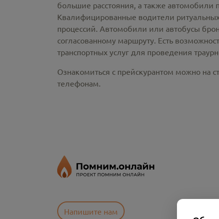
большие расстояния, а также автомобили 
Квалифицированные водители ритуальных 
процессий. Автомобили или автобусы брон
согласованному маршруту. Есть возможнос
транспортных услуг для проведения траур
Ознакомиться с прейскурантом можно на ст
телефонам.
Напишите нам