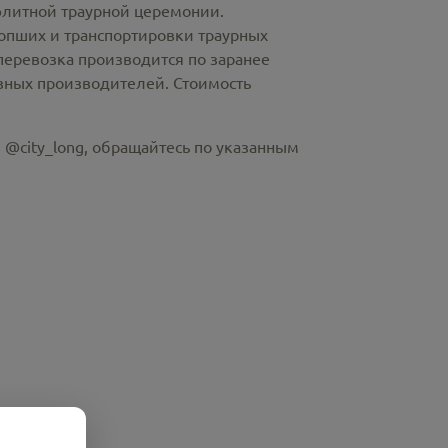
элитной траурной церемонии.
пших и транспортировки траурных
перевозка производится по заранее
азных производителей. Стоимость
 @city_long, обращайтесь по указанным