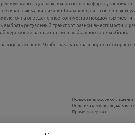
премиум класса для максимального комфорта участников 
похоронных машин имеют большой опыт в перевозках усо
ируются на определенное количество посадочных мест и 
ть выбрать ритуальный транспорт разной вместимости и р
ной церемонии зависит от типа выбранного автомобиля.
ранице компании. Чтобы заказать транспорт на похороны в
Пользовательское соглашение
Политика конфиденциальности
Промо-материалы
Настройки cookies