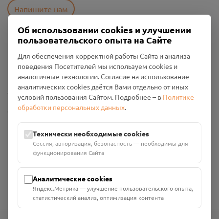
Напишите нам
Об использовании cookies и улучшении
пользовательского опыта на Сайте
Пользовательское соглашение
Для обеспечения корректной работы Сайта и анализа
Политика конфиденциальности
поведения Посетителей мы используем cookies и
Промо-материалы
аналогичные технологии. Согласие на использование
аналитических cookies даётся Вами отдельно от иных
Настройки cookies
условий пользования Сайтом. Подробнее – в
Политике
обработки персональных данных
.
Общество с ограниченной ответственностью «Смоленский
Проект Помним»
ИНН: 6700029207 ОГРН: 1256700001986
Технически необходимые cookies
Юридический адрес: 216790, Смоленская область, р-н
Сессия, авторизация, безопасность — необходимы для
Руднянский, г. Рудня, улица Западная, д. 26А, пом. 18
функционирования Сайта
Номер счёта: 40702810901130004287 в АО "АЛЬФА-БАНК"
Кор. счёт: 30101810200000000593
Аналитические cookies
Яндекс.Метрика — улучшение пользовательского опыта,
статистический анализ, оптимизация контента