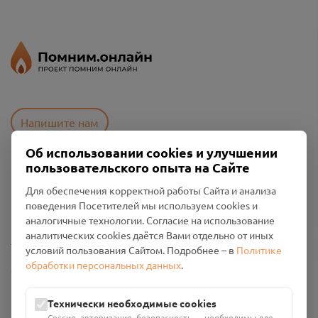
Напишите нам
Об использовании cookies и улучшении
пользовательского опыта на Сайте
Пользовательское соглашение
Для обеспечения корректной работы Сайта и анализа
Политика конфиденциальности
поведения Посетителей мы используем cookies и
Промо-материалы
аналогичные технологии. Согласие на использование
аналитических cookies даётся Вами отдельно от иных
Настройки cookies
условий пользования Сайтом. Подробнее – в
Политике
обработки персональных данных
.
Общество с ограниченной ответственностью «Смоленский
Проект Помним»
ИНН: 6700029207 ОГРН: 1256700001986
Технически необходимые cookies
Юридический адрес: 216790, Смоленская область, р-н
Сессия, авторизация, безопасность — необходимы для