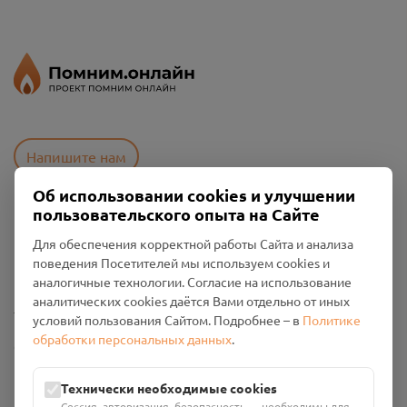
Напишите нам
Об использовании cookies и улучшении
пользовательского опыта на Сайте
Пользовательское соглашение
Для обеспечения корректной работы Сайта и анализа
Политика конфиденциальности
поведения Посетителей мы используем cookies и
Промо-материалы
аналогичные технологии. Согласие на использование
аналитических cookies даётся Вами отдельно от иных
Настройки cookies
условий пользования Сайтом. Подробнее – в
Политике
обработки персональных данных
.
Общество с ограниченной ответственностью «Смоленский
Проект Помним»
ИНН: 6700029207 ОГРН: 1256700001986
Технически необходимые cookies
Юридический адрес: 216790, Смоленская область, р-н
Сессия, авторизация, безопасность — необходимы для