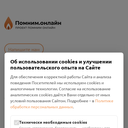
Напишите нам
Об использовании cookies и улучшении
пользовательского опыта на Сайте
Пользовательское соглашение
Для обеспечения корректной работы Сайта и анализа
Политика конфиденциальности
поведения Посетителей мы используем cookies и
Промо-материалы
аналогичные технологии. Согласие на использование
аналитических cookies даётся Вами отдельно от иных
Настройки cookies
условий пользования Сайтом. Подробнее – в
Политике
обработки персональных данных
.
Общество с ограниченной ответственностью «Смоленский
Проект Помним»
ИНН: 6700029207 ОГРН: 1256700001986
Технически необходимые cookies
Юридический адрес: 216790, Смоленская область, р-н
Сессия, авторизация, безопасность — необходимы для