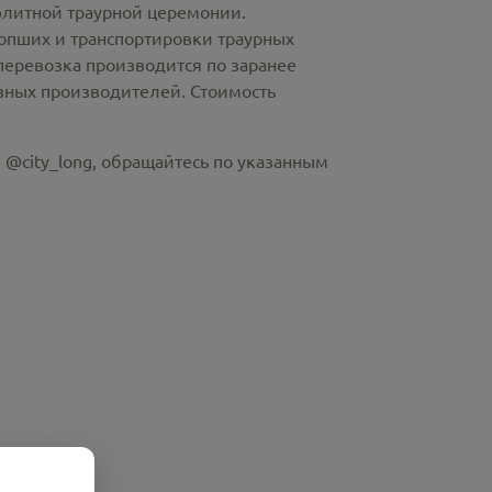
элитной траурной церемонии.
пших и транспортировки траурных
перевозка производится по заранее
азных производителей. Стоимость
 @city_long, обращайтесь по указанным