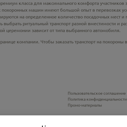
премиум класса для максимального комфорта участников 
похоронных машин имеют большой опыт в перевозках усо
ируются на определенное количество посадочных мест и 
ть выбрать ритуальный транспорт разной вместимости и р
ной церемонии зависит от типа выбранного автомобиля.
ранице компании. Чтобы заказать транспорт на похороны в
Пользовательское соглашение
Политика конфиденциальности
Промо-материалы
Настройки cookies