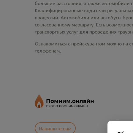
большие расстояния, а также автомобили 
Квалифицированные водители ритуальных 
процессий. Автомобили или автобусы брон
согласованному маршруту. Есть возможнос
транспортных услуг для проведения траур
Ознакомиться с прейскурантом можно на ст
телефонам.
Напишите нам