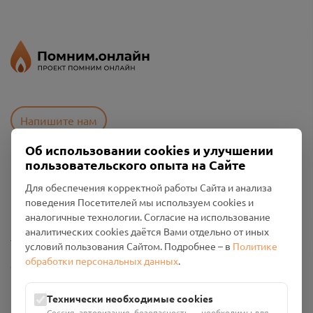
Напишите нам
Об использовании cookies и улучшении
пользовательского опыта на Сайте
Пользовательское соглашение
Для обеспечения корректной работы Сайта и анализа
Политика конфиденциальности
поведения Посетителей мы используем cookies и
Промо-материалы
аналогичные технологии. Согласие на использование
аналитических cookies даётся Вами отдельно от иных
Настройки cookies
условий пользования Сайтом. Подробнее – в
Политике
обработки персональных данных
.
Общество с ограниченной ответственностью «Смоленский
Проект Помним»
ИНН: 6700029207 ОГРН: 1256700001986
Технически необходимые cookies
Юридический адрес: 216790, Смоленская область, р-н
Сессия, авторизация, безопасность — необходимы для