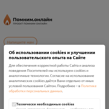
Напишите нам
Об использовании cookies и улучшении
пользовательского опыта на Сайте
Пользовательское соглашение
Для обеспечения корректной работы Сайта и анализа
Политика конфиденциальности
поведения Посетителей мы используем cookies и
Промо-материалы
аналогичные технологии. Согласие на использование
аналитических cookies даётся Вами отдельно от иных
Настройки cookies
условий пользования Сайтом. Подробнее – в
Политике
обработки персональных данных
.
Общество с ограниченной ответственностью «Смоленский
Проект Помним»
ИНН: 6700029207 ОГРН: 1256700001986
Технически необходимые cookies
Юридический адрес: 216790, Смоленская область, р-н
Сессия, авторизация, безопасность — необходимы для