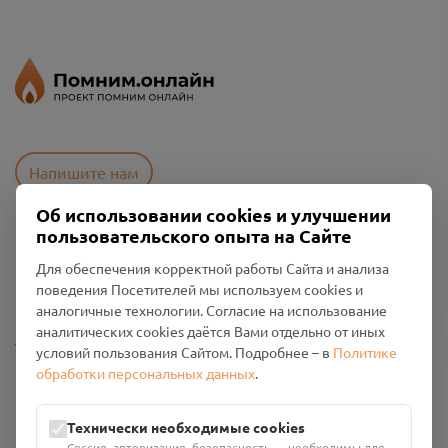
Напишите нам
Об использовании cookies и улучшении
пользовательского опыта на Сайте
Пользовательское соглашение
Для обеспечения корректной работы Сайта и анализа
Политика конфиденциальности
поведения Посетителей мы используем cookies и
Промо-материалы
аналогичные технологии. Согласие на использование
аналитических cookies даётся Вами отдельно от иных
Настройки cookies
условий пользования Сайтом. Подробнее – в
Политике
обработки персональных данных
.
Общество с ограниченной ответственностью «Смоленский
Проект Помним»
ИНН: 6700029207 ОГРН: 1256700001986
Технически необходимые cookies
Юридический адрес: 216790, Смоленская область, р-н
Сессия, авторизация, безопасность — необходимы для