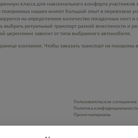
премиум класса для максимального комфорта участников 
похоронных машин имеют большой опыт в перевозках усо
ируются на определенное количество посадочных мест и 
ть выбрать ритуальный транспорт разной вместимости и р
ной церемонии зависит от типа выбранного автомобиля.
ранице компании. Чтобы заказать транспорт на похороны 
Пользовательское соглашение
Политика конфиденциальности
Промо-материалы
Настройки cookies