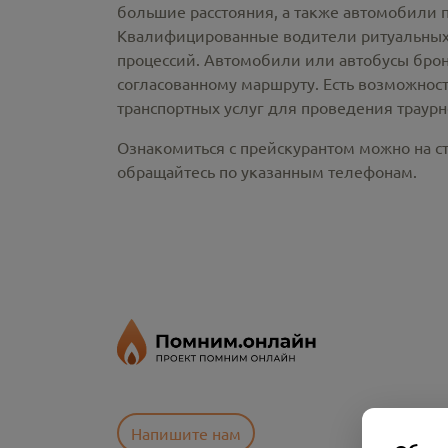
большие расстояния, а также автомобили 
Квалифицированные водители ритуальных 
процессий. Автомобили или автобусы брон
согласованному маршруту. Есть возможнос
транспортных услуг для проведения траур
Ознакомиться с прейскурантом можно на ст
обращайтесь по указанным телефонам.
Напишите нам