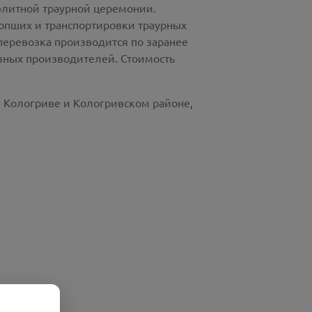
элитной траурной церемонии.
пших и транспортировки траурных
перевозка производится по заранее
азных производителей. Стоимость
в Кологриве и Кологривском районе,