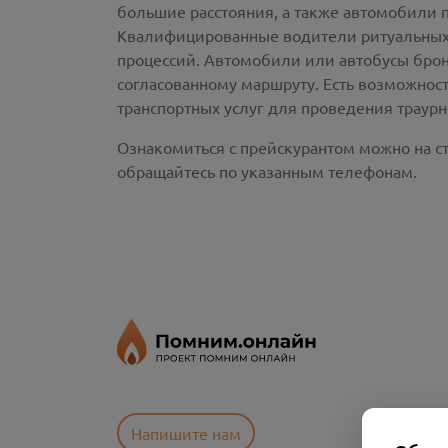
большие расстояния, а также автомобили 
Квалифицированные водители ритуальных 
процессий. Автомобили или автобусы брон
согласованному маршруту. Есть возможнос
транспортных услуг для проведения траур
Ознакомиться с прейскурантом можно на ст
обращайтесь по указанным телефонам.
Напишите нам