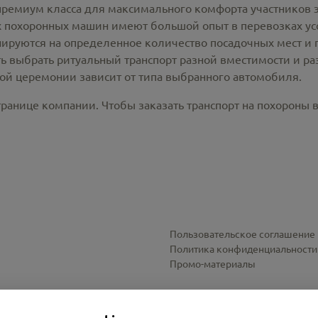
премиум класса для максимального комфорта участников 
похоронных машин имеют большой опыт в перевозках усо
ируются на определенное количество посадочных мест и 
ть выбрать ритуальный транспорт разной вместимости и р
ной церемонии зависит от типа выбранного автомобиля.
ранице компании. Чтобы заказать транспорт на похороны в
Пользовательское соглашение
Политика конфиденциальности
Промо-материалы
Настройки cookies