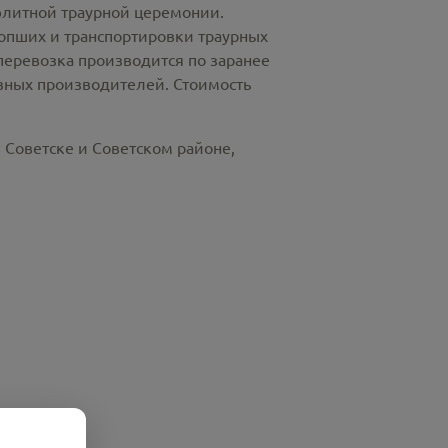
элитной траурной церемонии.
пших и транспортировки траурных
перевозка производится по заранее
азных производителей. Стоимость
 Советске и Советском районе,