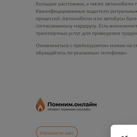
большие расстояния, а также автомобили 
Квалифицированные водители ритуальных 
процессий. Автомобили или автобусы брон
согласованному маршруту. Есть возможнос
транспортных услуг для проведения траур
Ознакомиться с прейскурантом можно на ст
обращайтесь по указанным телефонам.
Напишите нам