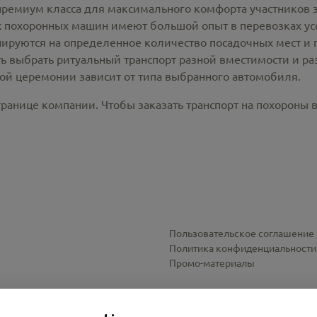
премиум класса для максимального комфорта участников 
похоронных машин имеют большой опыт в перевозках усо
ируются на определенное количество посадочных мест и 
ть выбрать ритуальный транспорт разной вместимости и р
ной церемонии зависит от типа выбранного автомобиля.
ранице компании. Чтобы заказать транспорт на похороны в 
Пользовательское соглашение
Политика конфиденциальности
Промо-материалы
Настройки cookies