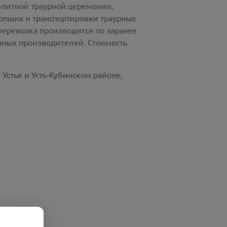
элитной траурной церемонии.
пших и транспортировки траурных
перевозка производится по заранее
азных производителей. Стоимость
Устье и Усть-Кубинском районе,