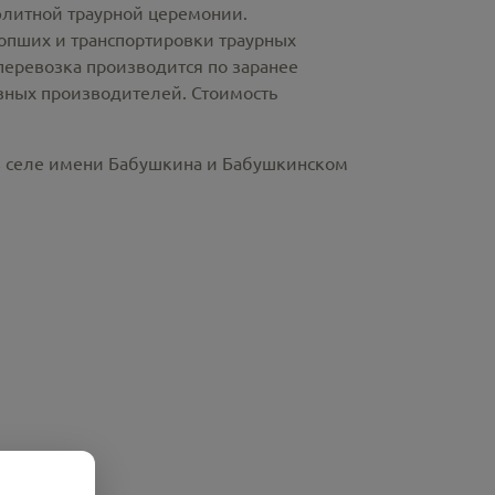
элитной траурной церемонии.
пших и транспортировки траурных
перевозка производится по заранее
азных производителей. Стоимость
 в селе имени Бабушкина и Бабушкинском