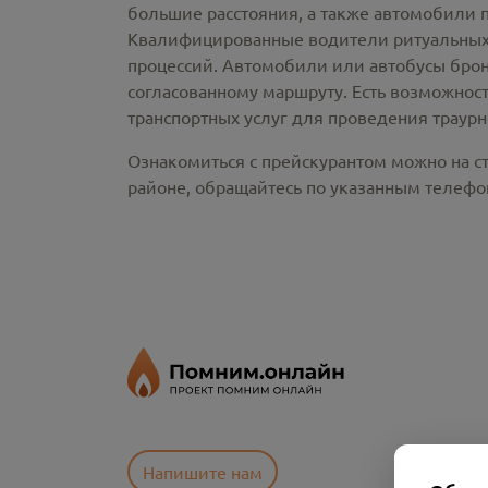
большие расстояния, а также автомобили 
Квалифицированные водители ритуальных 
процессий. Автомобили или автобусы брон
согласованному маршруту. Есть возможнос
транспортных услуг для проведения траур
Ознакомиться с прейскурантом можно на с
районе, обращайтесь по указанным телефо
Напишите нам