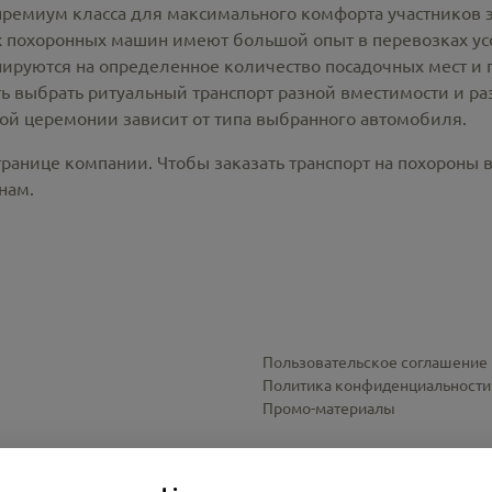
премиум класса для максимального комфорта участников 
похоронных машин имеют большой опыт в перевозках усо
ируются на определенное количество посадочных мест и 
ть выбрать ритуальный транспорт разной вместимости и р
ной церемонии зависит от типа выбранного автомобиля.
транице компании. Чтобы заказать транспорт на похороны
нам.
Пользовательское соглашение
Политика конфиденциальности
Промо-материалы
Настройки cookies