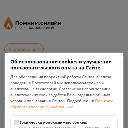
Напишите нам
Об использовании cookies и улучшении
пользовательского опыта на Сайте
Пользовательское соглашение
Для обеспечения корректной работы Сайта и анализа
Политика конфиденциальности
поведения Посетителей мы используем cookies и
Промо-материалы
аналогичные технологии. Согласие на использование
аналитических cookies даётся Вами отдельно от иных
Настройки cookies
условий пользования Сайтом. Подробнее – в
Политике
обработки персональных данных
.
Общество с ограниченной ответственностью «Смоленский
Проект Помним»
ИНН: 6700029207 ОГРН: 1256700001986
Технически необходимые cookies
Юридический адрес: 216790, Смоленская область, р-н
Сессия, авторизация, безопасность — необходимы для