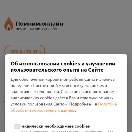
Напишите нам
Об использовании cookies и улучшении
пользовательского опыта на Сайте
Пользовательское соглашение
Для обеспечения корректной работы Сайта и анализа
Политика конфиденциальности
поведения Посетителей мы используем cookies и
Промо-материалы
аналогичные технологии. Согласие на использование
аналитических cookies даётся Вами отдельно от иных
Настройки cookies
условий пользования Сайтом. Подробнее – в
Политике
обработки персональных данных
.
Общество с ограниченной ответственностью «Смоленский
Проект Помним»
ИНН: 6700029207 ОГРН: 1256700001986
Технически необходимые cookies
Юридический адрес: 216790, Смоленская область, р-н
Сессия, авторизация, безопасность — необходимы для