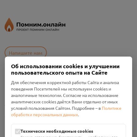
Напишите нам
Об использовании cookies и улучшении
пользовательского опыта на Сайте
Пользовательское соглашение
Для обеспечения корректной работы Сайта и анализа
Политика конфиденциальности
поведения Посетителей мы используем cookies и
Промо-материалы
аналогичные технологии. Согласие на использование
аналитических cookies даётся Вами отдельно от иных
Настройки cookies
условий пользования Сайтом. Подробнее – в
Политике
обработки персональных данных
.
Общество с ограниченной ответственностью «Смоленский
Проект Помним»
ИНН: 6700029207 ОГРН: 1256700001986
Технически необходимые cookies
Юридический адрес: 216790, Смоленская область, р-н