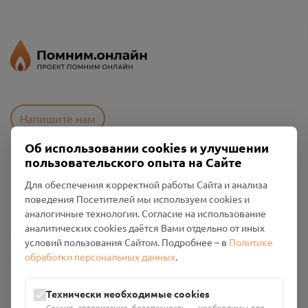
Напишите нам
Об использовании cookies и улучшении
пользовательского опыта на Сайте
Пользовательское соглашение
Для обеспечения корректной работы Сайта и анализа
Политика конфиденциальности
поведения Посетителей мы используем cookies и
Промо-материалы
аналогичные технологии. Согласие на использование
аналитических cookies даётся Вами отдельно от иных
Настройки cookies
условий пользования Сайтом. Подробнее – в
Политике
обработки персональных данных
.
Общество с ограниченной ответственностью «Смоленский
Проект Помним»
ИНН: 6700029207 ОГРН: 1256700001986
Технически необходимые cookies
Юридический адрес: 216790, Смоленская область, р-н
Сессия, авторизация, безопасность — необходимы для