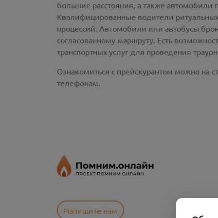
большие расстояния, а также автомобили 
Квалифицированные водители ритуальных 
процессий. Автомобили или автобусы брон
согласованному маршруту. Есть возможнос
транспортных услуг для проведения траур
Ознакомиться с прейскурантом можно на ст
телефонам.
Напишите нам