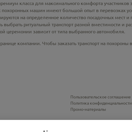
премиум класса для максимального комфорта участников 
похоронных машин имеют большой опыт в перевозках усо
ируются на определенное количество посадочных мест и 
ть выбрать ритуальный транспорт разной вместимости и р
ной церемонии зависит от типа выбранного автомобиля.
ранице компании. Чтобы заказать транспорт на похороны в
Пользовательское соглашение
Политика конфиденциальности
Промо-материалы
Настройки cookies