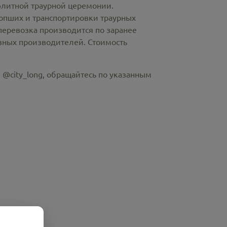
элитной траурной церемонии.
пших и транспортировки траурных
перевозка производится по заранее
азных производителей. Стоимость
 @city_long, обращайтесь по указанным