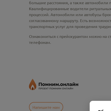
большие расстояния, а также автомобили 
Квалифицированные водители ритуальных 
процессий. Автомобили или автобусы брон
согласованному маршруту. Есть возможнос
транспортных услуг для проведения траур
Ознакомиться с прейскурантом можно на ст
телефонам.
Напишите нам