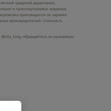
элитной траурной церемонии.
пших и транспортировки траурных
перевозка производится по заранее
азных производителей. Стоимость
 @city_long, обращайтесь по указанным