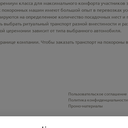
премиум класса для максимального комфорта участников 
похоронных машин имеют большой опыт в перевозках усо
ируются на определенное количество посадочных мест и 
ть выбрать ритуальный транспорт разной вместимости и р
ной церемонии зависит от типа выбранного автомобиля.
ранице компании. Чтобы заказать транспорт на похороны в
Пользовательское соглашение
Политика конфиденциальности
Промо-материалы
Настройки cookies