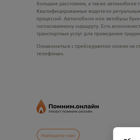
большие расстояния, а также автомобили 
Квалифицированные водители ритуальных 
процессий. Автомобили или автобусы брон
согласованному маршруту. Есть возможнос
транспортных услуг для проведения траур
Ознакомиться с прейскурантом можно на ст
телефонам.
Напишите нам