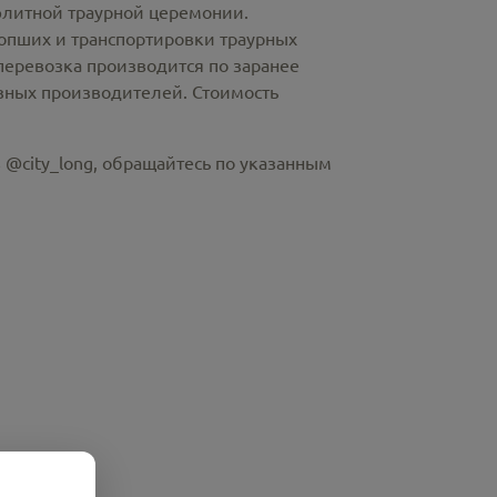
элитной траурной церемонии.
пших и транспортировки траурных
перевозка производится по заранее
азных производителей. Стоимость
 @city_long, обращайтесь по указанным