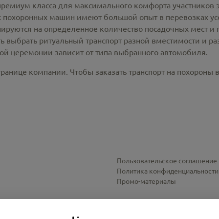
премиум класса для максимального комфорта участников 
похоронных машин имеют большой опыт в перевозках усо
ируются на определенное количество посадочных мест и 
ть выбрать ритуальный транспорт разной вместимости и р
ной церемонии зависит от типа выбранного автомобиля.
ранице компании. Чтобы заказать транспорт на похороны в
Пользовательское соглашение
Политика конфиденциальности
Промо-материалы
Настройки cookies