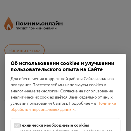
Напишите нам
Об использовании cookies и улучшении
пользовательского опыта на Сайте
Пользовательское соглашение
Для обеспечения корректной работы Сайта и анализа
Политика конфиденциальности
поведения Посетителей мы используем cookies и
Промо-материалы
аналогичные технологии. Согласие на использование
аналитических cookies даётся Вами отдельно от иных
Настройки cookies
условий пользования Сайтом. Подробнее – в
Политике
обработки персональных данных
.
Общество с ограниченной ответственностью «Смоленский
Проект Помним»
ИНН: 6700029207 ОГРН: 1256700001986
Технически необходимые cookies
Юридический адрес: 216790, Смоленская область, р-н
Сессия, авторизация, безопасность — необходимы для