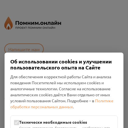
Напишите нам
Об использовании cookies и улучшении
пользовательского опыта на Сайте
Пользовательское соглашение
Для обеспечения корректной работы Сайта и анализа
Политика конфиденциальности
поведения Посетителей мы используем cookies и
Промо-материалы
аналогичные технологии. Согласие на использование
аналитических cookies даётся Вами отдельно от иных
Настройки cookies
условий пользования Сайтом. Подробнее – в
Политике
обработки персональных данных
.
Общество с ограниченной ответственностью «Смоленский
Проект Помним»
ИНН: 6700029207 ОГРН: 1256700001986
Технически необходимые cookies
Юридический адрес: 216790, Смоленская область, р-н
Сессия, авторизация, безопасность — необходимы для