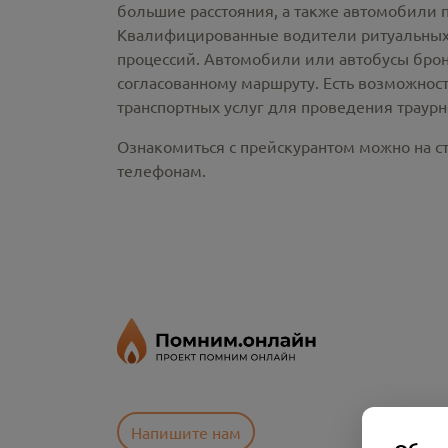
большие расстояния, а также автомобили 
Квалифицированные водители ритуальных 
процессий. Автомобили или автобусы брон
согласованному маршруту. Есть возможнос
транспортных услуг для проведения траур
Ознакомиться с прейскурантом можно на ст
телефонам.
Напишите нам