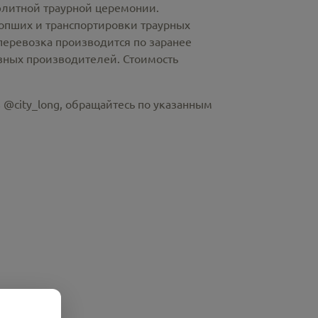
элитной траурной церемонии.
пших и транспортировки траурных
перевозка производится по заранее
азных производителей. Стоимость
 @city_long, обращайтесь по указанным