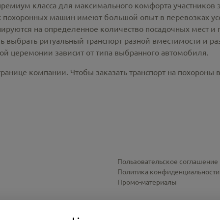
премиум класса для максимального комфорта участников 
похоронных машин имеют большой опыт в перевозках усо
ируются на определенное количество посадочных мест и 
ть выбрать ритуальный транспорт разной вместимости и р
ной церемонии зависит от типа выбранного автомобиля.
ранице компании. Чтобы заказать транспорт на похороны в
Пользовательское соглашение
Политика конфиденциальности
Промо-материалы
Настройки cookies