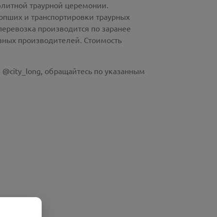
элитной траурной церемонии.
пших и транспортировки траурных
перевозка производится по заранее
азных производителей. Стоимость
 @city_long, обращайтесь по указанным