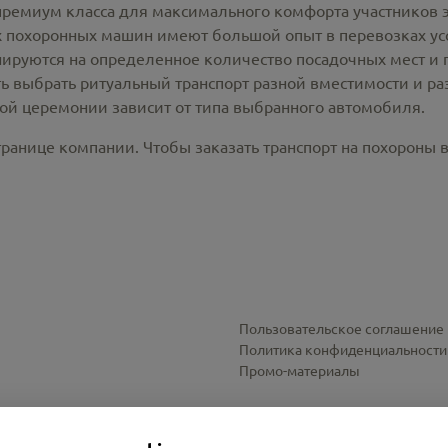
премиум класса для максимального комфорта участников 
похоронных машин имеют большой опыт в перевозках усо
ируются на определенное количество посадочных мест и 
ть выбрать ритуальный транспорт разной вместимости и р
ной церемонии зависит от типа выбранного автомобиля.
ранице компании. Чтобы заказать транспорт на похороны в
Пользовательское соглашение
Политика конфиденциальности
Промо-материалы
Настройки cookies