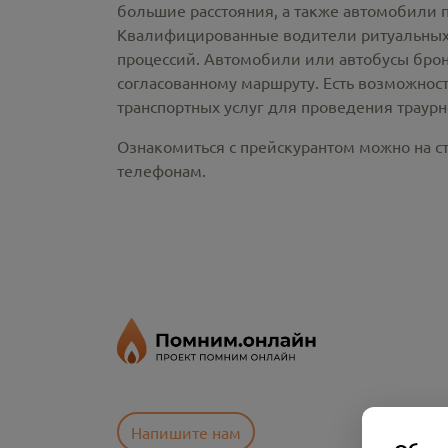
большие расстояния, а также автомобили 
Квалифицированные водители ритуальных 
процессий. Автомобили или автобусы брон
согласованному маршруту. Есть возможнос
транспортных услуг для проведения траур
Ознакомиться с прейскурантом можно на ст
телефонам.
Напишите нам