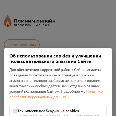
Напишите нам
Об использовании cookies и улучшении
пользовательского опыта на Сайте
Пользовательское соглашение
Для обеспечения корректной работы Сайта и анализа
Политика конфиденциальности
поведения Посетителей мы используем cookies и
Промо-материалы
аналогичные технологии. Согласие на использование
аналитических cookies даётся Вами отдельно от иных
Настройки cookies
условий пользования Сайтом. Подробнее – в
Политике
обработки персональных данных
.
Общество с ограниченной ответственностью «Смоленский
Проект Помним»
ИНН: 6700029207 ОГРН: 1256700001986
Технически необходимые cookies
Юридический адрес: 216790, Смоленская область, р-н
Сессия, авторизация, безопасность — необходимы для