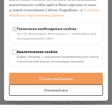
аналитических cookies даётся Вами отдельно от иных
Настройки cookies
условий пользования Сайтом. Подробнее – в
Политике
обработки персональных данных
.
Общество с ограниченной ответственностью «Смоленский
Проект Помним»
ИНН: 6700029207 ОГРН: 1256700001986
Технически необходимые cookies
Юридический адрес: 216790, Смоленская область, р-н
Сессия, авторизация, безопасность — необходимы для
Руднянский, г. Рудня, улица Западная, д. 26А, пом. 18
функционирования Сайта
Номер счёта: 40702810901130004287 в АО "АЛЬФА-БАНК"
Кор. счёт: 30101810200000000593
Аналитические cookies
Яндекс.Метрика — улучшение пользовательского опыта,
статистический анализ, оптимизация контента
Принять выбранные
info@pomnim.online
?
Отклонить все
Все права защищены ©
2026
“Проект Помним”