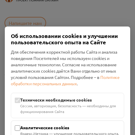
Напишите нам
Об использовании cookies и улучшении
пользовательского опыта на Сайте
Пользовательское соглашение
Для обеспечения корректной работы Сайта и анализа
Политика конфиденциальности
поведения Посетителей мы используем cookies и
Промо-материалы
аналогичные технологии. Согласие на использование
аналитических cookies даётся Вами отдельно от иных
Настройки cookies
условий пользования Сайтом. Подробнее – в
Политике
обработки персональных данных
.
Общество с ограниченной ответственностью «Смоленский
Проект Помним»
ИНН: 6700029207 ОГРН: 1256700001986
Технически необходимые cookies
Юридический адрес: 216790, Смоленская область, р-н
Сессия, авторизация, безопасность — необходимы для
Руднянский, г. Рудня, улица Западная, д. 26А, пом. 18
функционирования Сайта
Номер счёта: 40702810901130004287 в АО "АЛЬФА-БАНК"
Кор. счёт: 30101810200000000593
Аналитические cookies
Яндекс.Метрика — улучшение пользовательского опыта,