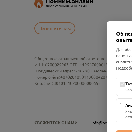
Напишите нам
Об ис
опыта
Для обе
использ
Общество с ограниченной ответственностью «См
аналити
ИНН: 6700029207 ОГРН: 1256700001986
Подробн
Юридический адрес: 216790, Смоленская область, р-
Номер счёта: 40702810901130004287 в АО "АЛЬ
Кор. счёт: 30101810200000000593
Те
Сес
Ан
Янд
опт
СВЯЖИТЕСЬ С НАМИ
info@pomnim.online