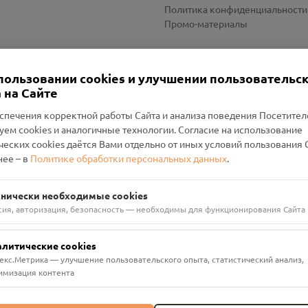
Политика конфиденциальности
Промо-материалы
Настройки cookies
пользовании cookies и улучшении пользовательс
 на Сайте
спечения корректной работы Сайта и анализа поведения Посетите
уем cookies и аналогичные технологии. Согласие на использование
оленский Проект Помним»
ческих cookies даётся Вами отдельно от иных условий пользования 
ее – в
Политике обработки персональных данных
.
н Руднянский, г. Рудня, улица Западная, д. 26А, пом. 18
ФА-БАНК"
хнически необходимые cookies
сия, авторизация, безопасность — необходимы для функционирования Сайта
алитические cookies
екс.Метрика — улучшение пользовательского опыта, статистический анализ,
имизация контента