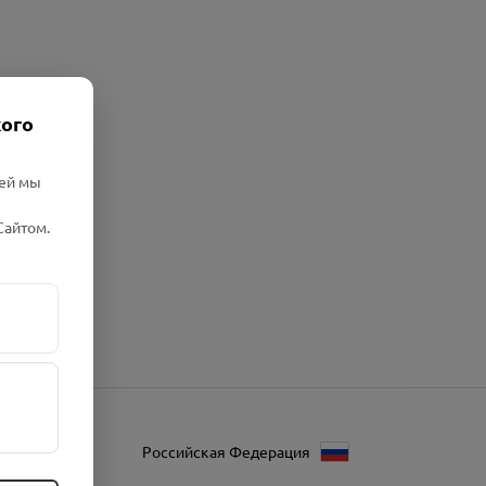
кого
лей мы
Сайтом.
Российская Федерация